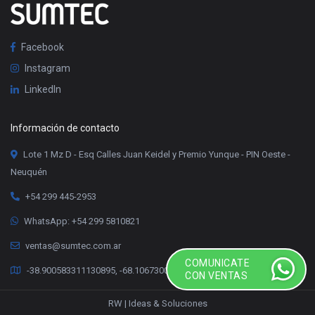
Facebook
Instagram
LinkedIn
Información de contacto
Lote 1 Mz D - Esq Calles Juan Keidel y Premio Yunque - PIN Oeste -
Neuquén
+54 299 445-2953
WhatsApp: +54 299 5810821
ventas@sumtec.com.ar
COMUNICATE
-38.900583311130895, -68.10673000336078
CON VENTAS
RW | Ideas & Soluciones