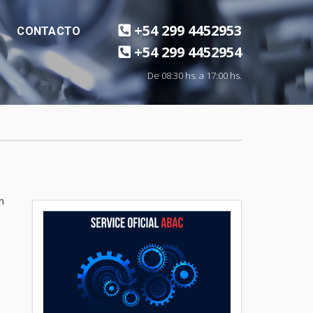
+54 299 4452953
CONTACTO
+54 299 4452954
De 08:30 hs. a 17:00 hs.
n