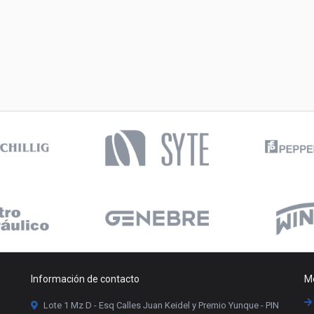
Información de contacto
Me
Lote 1 Mz D - Esq Calles Juan Keidel y Premio Yunque - PIN