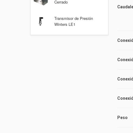
Cerrado
Ca
0,4
Transmisor de Presión
0,3
Winters LE1
Conexió
Conexió
Conexió
Conexió
Peso