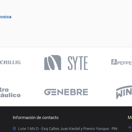
écnica
Información de contacto
Me
Lote 1 Mz D - Esq Calles Juan Keidel y Premio Yunque - PIN