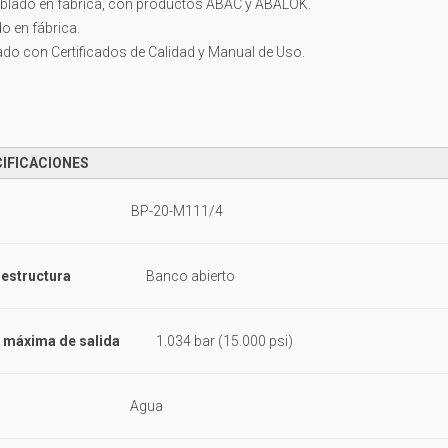
blado en fábrica, con productos ABAC y ABALOK.
o en fábrica.
ado con Certificados de Calidad y Manual de Uso.
IFICACIONES
odelo
BP-20-M111/4
 estructura
Banco abierto
 máxima de salida
1.034 bar (15.000 psi)
luido
Agua