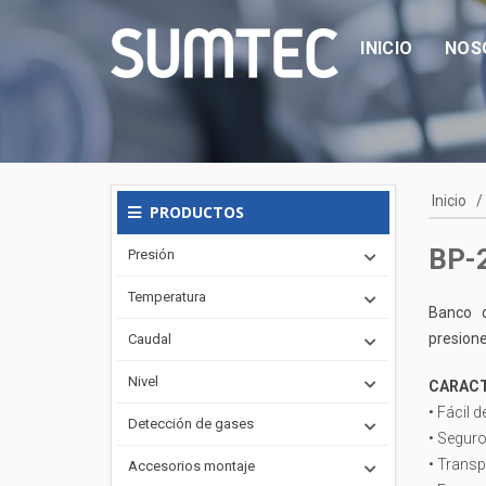
INICIO
NOS
Inicio
/
PRODUCTOS
BP-2
Presión
Temperatura
Banco 
presione
Caudal
Nivel
CARACT
• Fácil 
Detección de gases
• Seguro
• Transp
Accesorios montaje