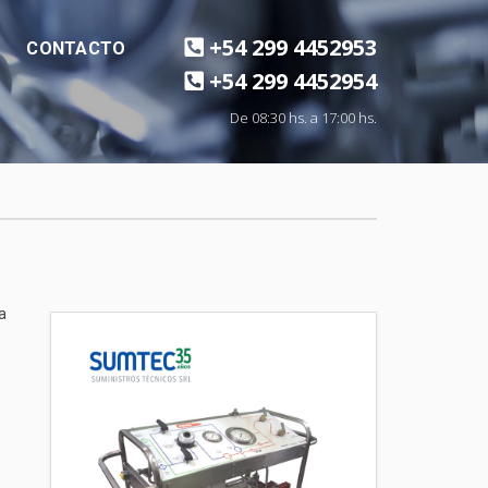
+54 299 4452953
CONTACTO
+54 299 4452954
De 08:30 hs. a 17:00 hs.
a