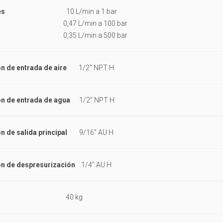
udales
10 L/min a 1 bar
7 L/min a 100 bar
5 L/min a 500 bar
n de entrada de aire
1/2" NPT H
n de entrada de agua
1/2" NPT H
n de salida principal
9/16" AU H
n de despresurización
1/4" AU H
40 kg