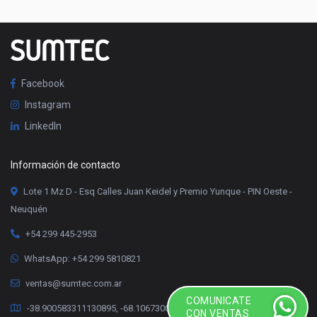
Facebook
Instagram
LinkedIn
Información de contacto
Lote 1 Mz D - Esq Calles Juan Keidel y Premio Yunque - PIN Oeste -
Neuquén
+54 299 445-2953
WhatsApp: +54 299 5810821
ventas@sumtec.com.ar
COMUNICATE
-38.900583311130895, -68.10673000336078
CON VENTAS