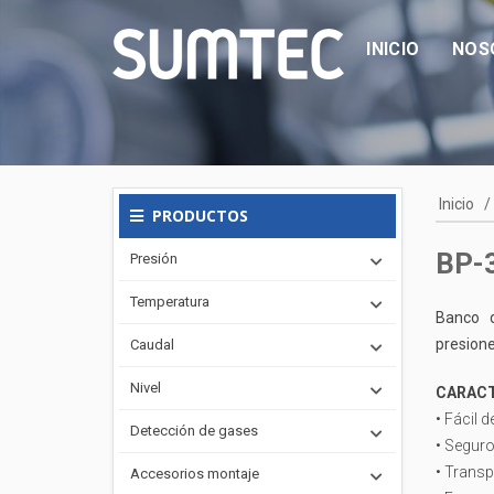
INICIO
NOS
Inicio
/
PRODUCTOS
BP-3
Presión
Temperatura
Banco 
presione
Caudal
Nivel
CARACT
• Fácil 
Detección de gases
• Seguro
• Transp
Accesorios montaje