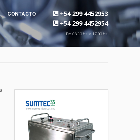
+54 299 4452953
CONTACTO
+54 299 4452954
De 08:30 hs. a 17:00 hs.
a