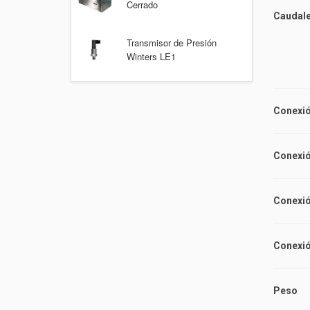
Cerrado
Caudal
7 L
Transmisor de Presión
0,7
Winters LE1
0,4
Conexió
Conexió
Conexió
Conexió
Peso