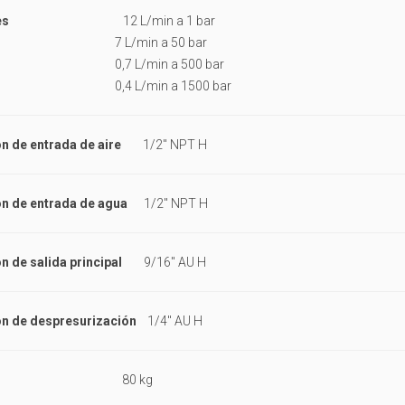
es
12 L/min a 1 bar
/min a 50 bar
 L/min a 500 bar
 L/min a 1500 bar
n de entrada de aire
1/2" NPT H
n de entrada de agua
1/2" NPT H
n de salida principal
9/16" AU H
n de despresurización
1/4" AU H
80 kg