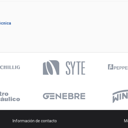
écnica
Información de contacto
Me