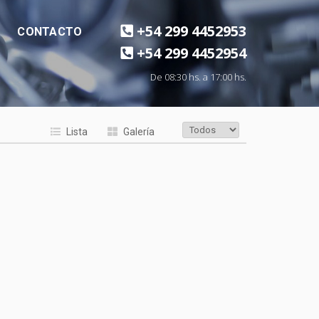
+54 299 4452953
CONTACTO
+54 299 4452954
De 08:30 hs. a 17:00 hs.
Lista
Galería