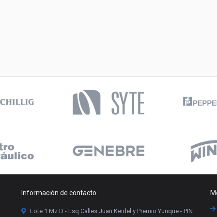
Información de contacto
Me
Lote 1 Mz D - Esq Calles Juan Keidel y Premio Yunque - PIN