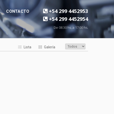
+54 299 4452953
CONTACTO
+54 299 4452954
De 08:30 hs. a 17:00 hs.
Lista
Galería