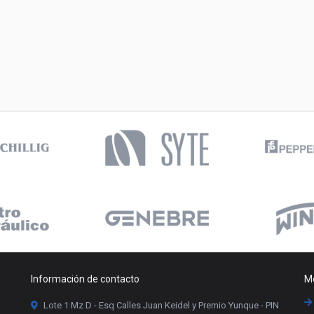
Información de contacto
Me
Lote 1 Mz D - Esq Calles Juan Keidel y Premio Yunque - PIN