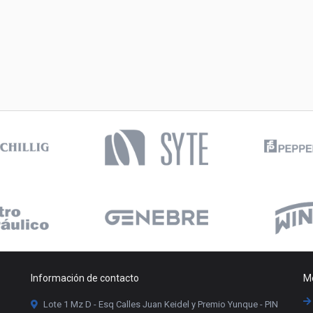
Información de contacto
Me
Lote 1 Mz D - Esq Calles Juan Keidel y Premio Yunque - PIN