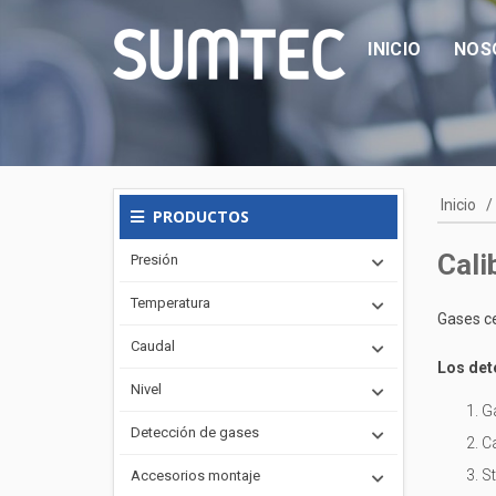
INICIO
NOS
Inicio
/
PRODUCTOS
Cali
Presión
Temperatura
Gases ce
Caudal
Los det
Nivel
Ga
Detección de gases
Ca
St
Accesorios montaje