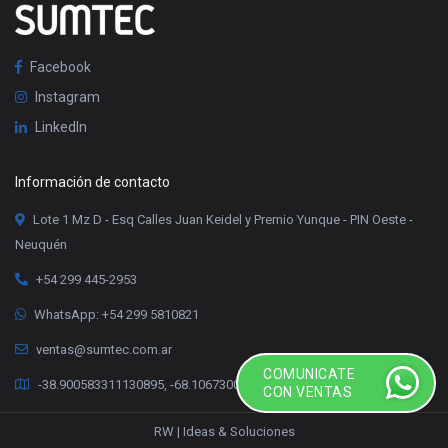
Facebook
Instagram
LinkedIn
Información de contacto
Lote 1 Mz D - Esq Calles Juan Keidel y Premio Yunque - PIN Oeste -
Neuquén
+54 299 445-2953
WhatsApp: +54 299 5810821
ventas@sumtec.com.ar
COMUNICATE
-38.900583311130895, -68.10673000336078
CON VENTAS
RW | Ideas & Soluciones