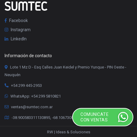
Facebook
Instagram
LinkedIn
Información de contacto
Lote 1 Mz D - Esq Calles Juan Keidel y Premio Yunque - PIN Oeste -
Neuquén
+54 299 445-2953
WhatsApp: +54 299 5810821
ventas@sumtec.com.ar
COMUNICATE
-38.900583311130895, -68.10673000336078
CON VENTAS
RW | Ideas & Soluciones