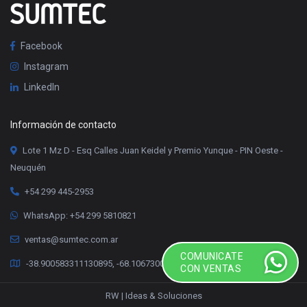
Facebook
Instagram
LinkedIn
Información de contacto
Lote 1 Mz D - Esq Calles Juan Keidel y Premio Yunque - PIN Oeste -
Neuquén
+54 299 445-2953
WhatsApp: +54 299 5810821
ventas@sumtec.com.ar
COMUNICATE
-38.900583311130895, -68.10673000336078
CON VENTAS
RW | Ideas & Soluciones