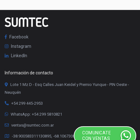
Facebook
Instagram
LinkedIn
Información de contacto
Lote 1 Mz D - Esq Calles Juan Keidel y Premio Yunque - PIN Oeste -
Neuquén
+54 299 445-2953
WhatsApp: +54 299 5810821
ventas@sumtec.com.ar
COMUNICATE
-38.900583311130895, -68.10673000336078
CON VENTAS